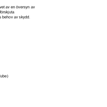
et av en översyn av
förskjuta
ts behov av skydd.
Tube)