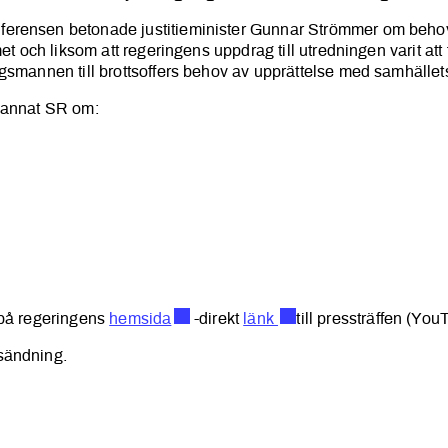
erensen betonade justitieminister Gunnar Strömmer om behov
met och liksom att regeringens uppdrag till utredningen varit att 
ngsmannen till brottsoffers behov av upprättelse med samhälle
d annat SR om:
 på regeringens
hemsida
-direkt
länk
till pressträffen (You
sändning.