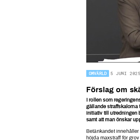
OMVÄRLD
5 JUNI 202
Förslag om 
Förslag om skär
I rollen som regeringen
gällande straffskalorna 
initiativ till utredning
samt att man önskar uppn
Betänkandet innehåller e
höjda maxstraff för grov