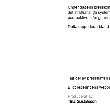
Under dagens presskonf
det straffrättsliga syste
perspektivet
från gärni
Detta rapporterar blan
Tag del av pressträffen
Bild: regeringens webb
Producerat av
Tina Gustafsson