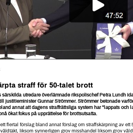
5
skärpta straff för 50-talet br
pta straff för 50-talet brott
s särskilda utredare överlämnade rikspolischef Petra Lundh id
till justitieminister Gunnar Strömmer. Strömmer betonade varför
en bland annat att dagens straffrättsliga system har "lappats och
å ökat fokus på upprättelse för brottsutsatta.
tt flertal förslag bland annat förslag om straffskärpning av ett 
 våldtäkt, liksom synnerligen grov misshandel liksom grov våld