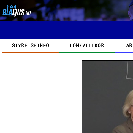
Hoppa till huvudinnehåll
Kategorier
STYRELSEINFO
LÖN/VILLKOR
AR