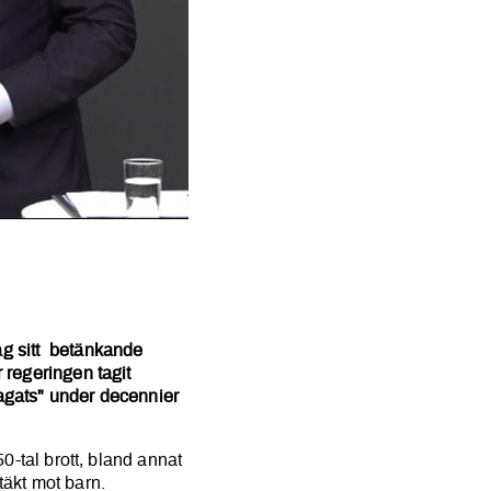
ott
ag sitt betänkande
 regeringen tagit
 lagats" under decennier
50-tal brott, bland annat
täkt mot barn.