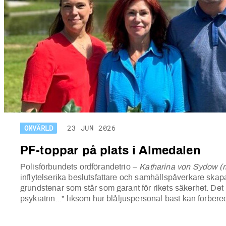
OMVÄRLD
23 JUN 2026
PF-toppar på plats i Almedalen
Polisförbundets ordförandetrio –
Katharina von Sydow (mi
inflytelserika beslutsfattare och samhällspåverkare ska
grundstenar som står som garant för rikets säkerhet. Det
psykiatrin..." liksom hur blåljuspersonal bäst kan förbere