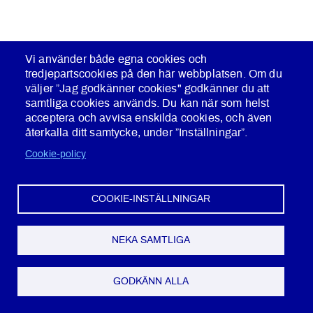
Vi använder både egna cookies och
tredjepartscookies på den här webbplatsen. Om du
OMVÄRLD
8 DEC 2025
väljer ”Jag godkänner cookies" godkänner du att
samtliga cookies används. Du kan när som helst
Polisens nya värdegrund
acceptera och avvisa enskilda cookies, och även
återkalla ditt samtycke, under ”Inställningar”.
Från och med idag, måndagen den 8 december
Cookie-policy
2025, har polisen en ny värdegrund - den statliga.
Polisens senaste värdegrund infördes 2015 i
samband med övergången till en Polismyndighet.
COOKIE-INSTÄLLNINGAR
NEKA SAMTLIGA
GODKÄNN ALLA
OMVÄRLD
1 DEC 2025