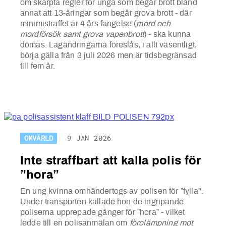
om skärpta regler för unga som begår brott bland
annat att 13-åringar som begår grova brott - där
minimistraffet är 4 års fängelse (
mord och
mordförsök samt grova vapenbrott
) - ska kunna
dömas. Lagändringarna föreslås, i allt väsentligt,
börja gälla från 3 juli 2026 men är tidsbegränsad
till fem år.
OMVÄRLD
9 JAN 2026
Inte straffbart att kalla polis för
”hora”
En ung kvinna omhändertogs av polisen för ”fylla".
Under transporten kallade hon de ingripande
poliserna upprepade gånger för ”hora” - vilket
ledde till en polisanmälan om
förolämpning mot