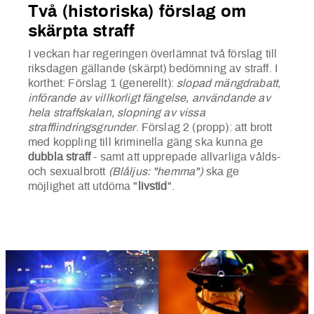
Två (historiska) förslag om
skärpta straff
I veckan har regeringen överlämnat två förslag till
riksdagen gällande (skärpt) bedömning av straff. I
korthet: Förslag 1 (generellt):
slopad mängdrabatt,
införande av villkorligt fängelse, användande av
hela straffskalan, slopning av vissa
strafflindringsgrunder
. Förslag 2 (propp): att brott
med koppling till kriminella gäng ska kunna ge
dubbla straff
- samt att upprepade allvarliga vålds-
och sexualbrott
(Blåljus: "hemma")
ska ge
möjlighet att utdöma "
livstid
".