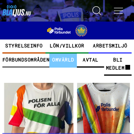
Hoppa till huvudinnehåll
Toggle search
Toggle 
Kategorier
STYRELSEINFO
LÖN/VILLKOR
ARBETSMILJÖ
FÖRBUNDSOMRÅDEN
OMVÄRLD
AVTAL
BLI
MEDLEM