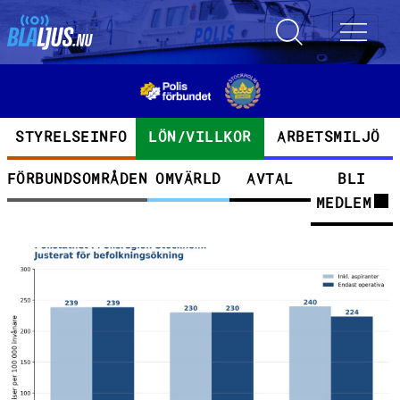
Hoppa till huvudinnehåll
Toggle search
Toggle 
Kategorier
STYRELSEINFO
LÖN/VILLKOR
ARBETSMILJÖ
FÖRBUNDSOMRÅDEN
OMVÄRLD
AVTAL
BLI
MEDLEM