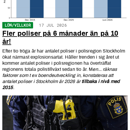
LÖN/VILLKOR
17 JUL 2026
Fler poliser på 6 månader än på 10
år!
Efter tio tröga år har antalet poliser i polisregion Stockholm
ökat närmast explosionsartat. Håller trenden i sig året ut
kommer antalet poliser i polisregionen ha överträffat
regionens totala polistillväxt sedan tio år. M
en... räknas
faktorer som t ex boendeutveckling in, konstateras att
antalet poliser i Stockholm år 2026 är
tillbaka i nivå med
2015
.