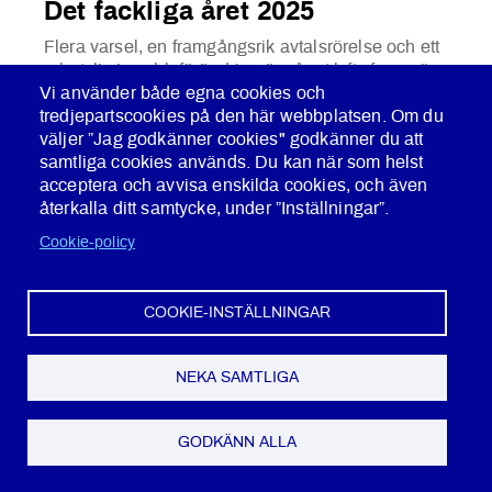
Det fackliga året 2025
Flera varsel, en framgångsrik avtalsrörelse och ett
arbetsliv i snabb förändring är något lyfts fram när
Dagens Arena bad sju fackförbund att summera
Vi använder både egna cookies och
det fackliga året 2025 samt lyfta särskilda
tredjepartscookies på den här webbplatsen. Om du
utmaningar 2026. En av dem var Polisförbundet.
väljer ”Jag godkänner cookies" godkänner du att
samtliga cookies används. Du kan när som helst
acceptera och avvisa enskilda cookies, och även
återkalla ditt samtycke, under ”Inställningar”.
Cookie-policy
LÖN/VILLKOR
22 DEC 2025
COOKIE-INSTÄLLNINGAR
Ny befordringstrappa för
poliser
NEKA SAMTLIGA
Rikspolischefen har beslutat om en ny
befordringstrappa för poliser i kärnverksamheten.
GODKÄNN ALLA
Trappan ger en karriärväg för de som väljer att inte
bli chef. Syftet är att poliser ska utvecklas genom