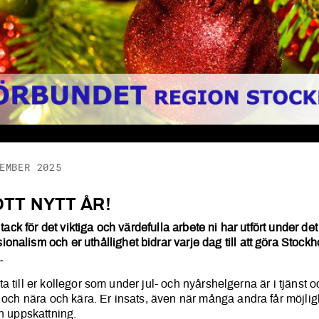
EMBER 2025
 GOTT NYTT ÅR!
TT NYTT ÅR!
t tack för det viktiga och värdefulla arbete ni har utfört under de
nalism och er uthållighet bidrar varje dag till att göra Stockho
.
 rikta till er kollegor som under jul- och nyårshelgerna är i tjänst
r och nära och kära. Er insats, även när många andra får möjligh
ch uppskattning.