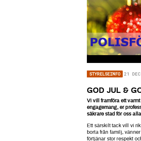
STYRELSEINFO
21 DEC
GOD JUL &
GOD JUL & GO
Vi vill framföra ett varm
engagemang, er professio
säkrare stad för oss alla
Ett särskilt tack vill vi
borta från familj, vänne
förtjänar stor respekt o