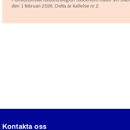
Polisförbundet förbundsregion Stockholm håller sin St
den 1 februari 2026. Detta är kallelse nr 2.
Kontakta oss