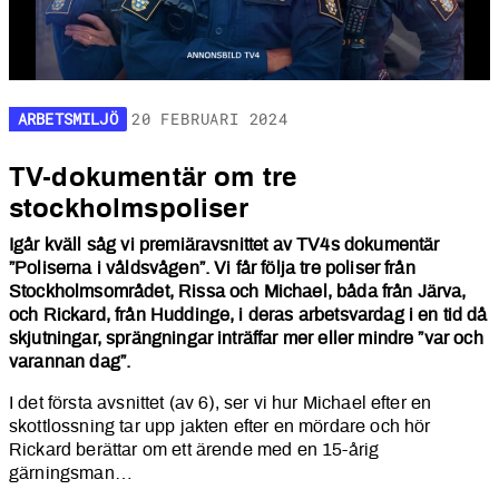
ARBETSMILJÖ
20 FEBRUARI 2024
TV-dokumentär om tre polis
TV-dokumentär om tre
stockholmspoliser
Igår kväll såg vi premiäravsnittet av TV4s dokumentär
”Poliserna i våldsvågen”. Vi får följa tre poliser från
Stockholmsområdet, Rissa och Michael, båda från Järva,
och Rickard, från Huddinge, i deras arbetsvardag i en tid då
skjutningar, sprängningar inträffar mer eller mindre ”var och
varannan dag”.
I det första avsnittet (av 6), ser vi hur Michael efter en
skottlossning tar upp jakten efter en mördare och hör
Rickard berättar om ett ärende med en 15-årig
gärningsman…