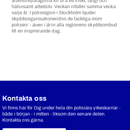
arbetsmiljöfrågorna för bl a ett friskt, långt och
hälsosamt arbetsliv. Veckan infaller samma vecka
varje år. I polisregion i Stockholm bjuder
skyddsorganisationen/dvs de fackliga inom
polisen/
- även i år
in alla regionens skyddsombud
till en inspirerande dag.
Kontakta oss
Vi finns här för Dig under hela din polisiära yrkeskarriär -
både i början - i mitten - liksom den senare delen.
Kontakta oss gärna.