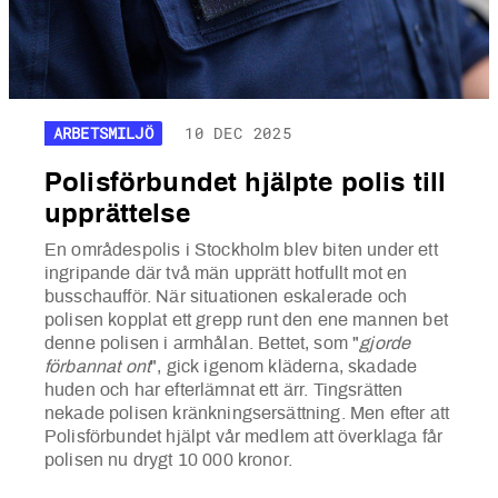
ARBETSMILJÖ
10 DEC 2025
Polisförbundet hjälpte polis till
upprättelse
En områdespolis i Stockholm blev biten under ett
ingripande där två män upprätt hotfullt mot en
busschaufför. När situationen eskalerade och
polisen kopplat ett grepp runt den ene mannen bet
denne polisen i armhålan. Bettet, som "
gjorde
förbannat ont
", gick igenom kläderna, skadade
huden och har efterlämnat ett ärr. Tingsrätten
nekade polisen kränkningsersättning. Men efter att
Polisförbundet hjälpt vår medlem att överklaga får
polisen nu drygt 10 000 kronor.