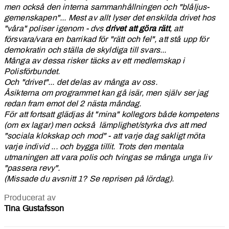
men också den interna sammanhållningen och "blåljus-
gemenskapen"... Mest av allt lyser det enskilda drivet hos
"våra" poliser igenom - dvs
drivet att göra rätt
, att
försvara/vara en barrikad för "rätt och fel", att stå upp för
demokratin och ställa de skyldiga till svars...
Många av dessa risker täcks av ett medlemskap i
Polisförbundet.
Och "drivet"... det delas av många av oss.
Åsikterna om programmet kan gå isär, men själv ser jag
redan fram emot del 2 nästa måndag.
För att fortsatt glädjas åt "mina" kollegors både kompetens
(om ex lagar) men också lämplighet/styrka dvs att med
"sociala klokskap och mod" - att varje dag sakligt möta
varje individ ... och bygga tillit. Trots den mentala
utmaningen att vara polis och tvingas se många unga liv
"passera revy".
(Missade du avsnitt 1? Se reprisen på lördag).
Producerat av
Tina Gustafsson