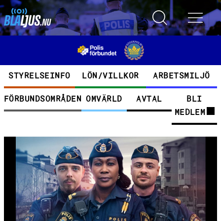
Hoppa till huvudinnehåll
Toggle search
Toggle 
Kategorier
STYRELSEINFO
LÖN/VILLKOR
ARBETSMILJÖ
FÖRBUNDSOMRÅDEN
OMVÄRLD
AVTAL
BLI
MEDLEM