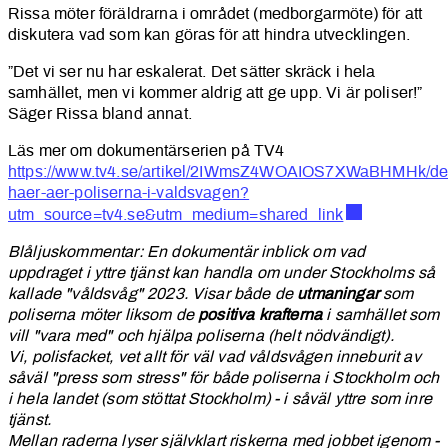
Rissa möter föräldrarna i området (medborgarmöte) för att
diskutera vad som kan göras för att hindra utvecklingen.
”Det vi ser nu har eskalerat. Det sätter skräck i hela
samhället, men vi kommer aldrig att ge upp. Vi är poliser!”
Säger Rissa bland annat.
Läs mer om dokumentärserien på TV4
https://www.tv4.se/artikel/2IWmsZ4WOAIOS7XWaBHMHk/de
haer-aer-poliserna-i-valdsvagen?
utm_source=tv4.se&utm_medium=shared_link
Blåljuskommentar: En dokumentär inblick om vad
uppdraget i yttre tjänst kan handla om under Stockholms så
kallade "våldsvåg" 2023. Visar både de
utmaningar
som
poliserna möter liksom de
positiva krafterna
i samhället som
vill "vara med" och hjälpa poliserna (helt nödvändigt).
Vi, polisfacket, vet allt för väl vad våldsvågen inneburit av
såväl "press som stress" för både poliserna i Stockholm och
i hela landet (som stöttat Stockholm) - i såväl yttre som inre
tjänst.
Mellan raderna lyser självklart riskerna med jobbet igenom -