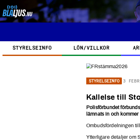
Hoppa till huvudinnehåll
Kategorier
STYRELSEINFO
LÖN/VILLKOR
AR
STYRELSEINFO
3 FEBR
Kallelse t
Kallelse till 
Polisförbundet förbunds
lämnats in och kommer
Ombudsfördelningen ti
Ytterligare detaljer om