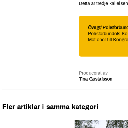
Detta är tredje kallels
Övrigt/ Polisförbun
Polisförbundets Ko
Motioner till Kongr
Producerat av
Tina Gustafsson
Fler artiklar i samma kategori