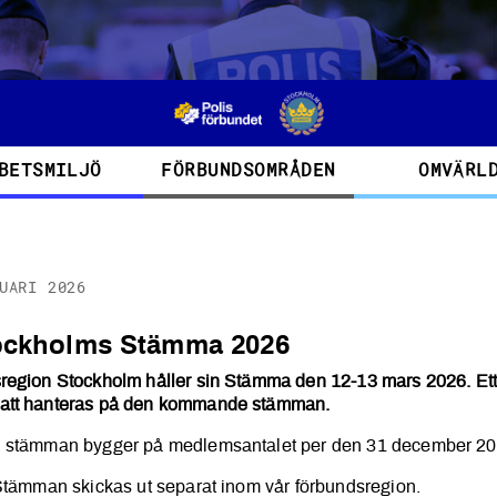
BETSMILJÖ
FÖRBUNDSOMRÅDEN
OMVÄRL
UARI 2026
ill Stockholms Stämma 2026
Stockholms Stämma 2026
region Stockholm håller sin Stämma den 12-13 mars 2026. Ett 
 att hanteras på den kommande stämman.
ll stämman bygger på medlemsantalet per den 31 december 20
 Stämman skickas ut separat inom vår förbundsregion.