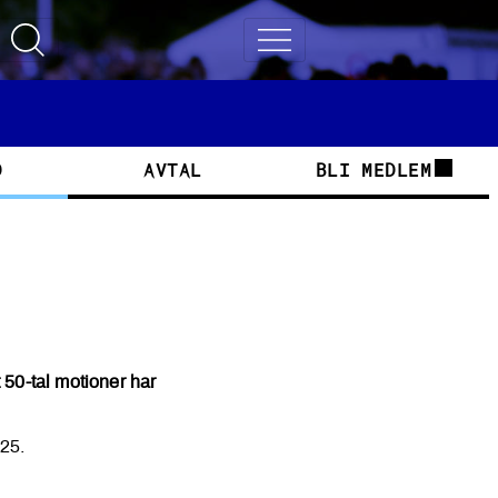
Toggle search
Toggle navigation
D
AVTAL
BLI MEDLEM
50-tal motioner har
25.