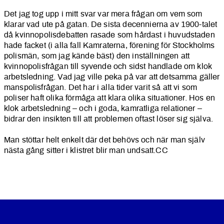
Det jag tog upp i mitt svar var mera frågan om vem som
klarar vad ute på gatan. De sista decennierna av 1900-talet
då kvinnopolisdebatten rasade som hårdast i huvudstaden
hade facket (i alla fall Kamraterna, förening för Stockholms
polismän, som jag kände bäst) den inställningen att
kvinnopolisfrågan till syvende och sidst handlade om klok
arbetsledning. Vad jag ville peka på var att detsamma gäller
manspolisfrågan. Det har i alla tider varit så att vi som
poliser haft olika förmåga att klara olika situationer. Hos en
klok arbetsledning – och i goda, kamratliga relationer –
bidrar den insikten till att problemen oftast löser sig själva.
Man stöttar helt enkelt där det behövs och när man själv
nästa gång sitter i klistret blir man undsatt.CC