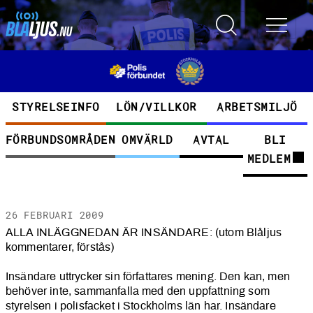
Hoppa till huvudinnehåll
Toggle search
Toggle 
Kategorier
STYRELSEINFO
LÖN/VILLKOR
ARBETSMILJÖ
FÖRBUNDSOMRÅDEN
OMVÄRLD
AVTAL
BLI
MEDLEM
26 FEBRUARI 2009
INSÄNDARE: Vi måste best
ALLA INLÄGGNEDAN ÄR INSÄNDARE: (utom Blåljus
kommentarer, förstås)
Insändare uttrycker sin författares mening. Den kan, men
behöver inte, sammanfalla med den uppfattning som
styrelsen i polisfacket i Stockholms län har. Insändare