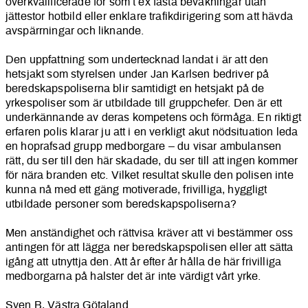
överkvalificerade för som t ex fasta bevakningar utan
jättestor hotbild eller enklare trafikdirigering som att hävda
avspärrningar och liknande.
Den uppfattning som undertecknad landat i är att den
hetsjakt som styrelsen under Jan Karlsen bedriver på
beredskapspoliserna blir samtidigt en hetsjakt på de
yrkespoliser som är utbildade till gruppchefer. Den är ett
underkännande av deras kompetens och förmåga. En riktigt
erfaren polis klarar ju att i en verkligt akut nödsituation leda
en hoprafsad grupp medborgare – du visar ambulansen
rätt, du ser till den här skadade, du ser till att ingen kommer
för nära branden etc. Vilket resultat skulle den polisen inte
kunna nå med ett gäng motiverade, frivilliga, hyggligt
utbildade personer som beredskapspoliserna?
Men anständighet och rättvisa kräver att vi bestämmer oss
antingen för att lägga ner beredskapspolisen eller att sätta
igång att utnyttja den. Att år efter år hålla de här frivilliga
medborgarna på halster det är inte värdigt vårt yrke.
Sven B, Västra Götaland