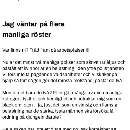
Jag väntar på flera
manliga röster
Var finns ni? Träd fram på arbetsplatsen!!!
Nu är det minst två manliga poliser som skrivit i Blåljus och
påstått att kvinnor är en belastning i den yttre polistjänsten.
Vi törs inte ta pågående våldsamheter och vi skriker på
hjälp så fort någon gör det minsta motstånd, påstår de två.
Men är det bara de två? Eller går många av mina manliga
kolleger i tysthet och hemlighet och betraktar mig som en
black om foten – ja, just det, som en vimsig och flamsig
belastning när de starka, tysta männen ska försöka få
ordning på djungeln därute?
Hela saken har inte ett dugg med politisk korrekthet att