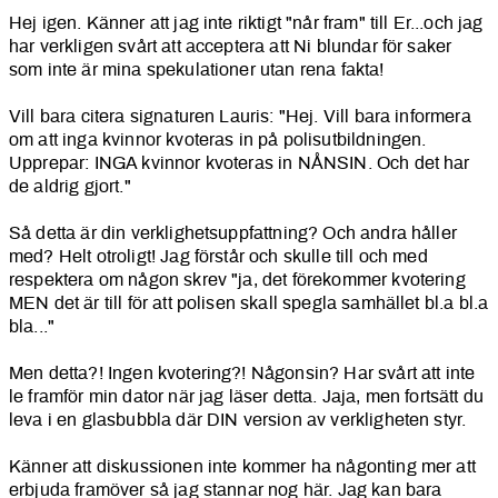
Hej igen. Känner att jag inte riktigt "når fram" till Er...och jag
har verkligen svårt att acceptera att Ni blundar för saker
som inte är mina spekulationer utan rena fakta!
Vill bara citera signaturen Lauris: "Hej. Vill bara informera
om att inga kvinnor kvoteras in på polisutbildningen.
Upprepar: INGA kvinnor kvoteras in NÅNSIN. Och det har
de aldrig gjort."
Så detta är din verklighetsuppfattning? Och andra håller
med? Helt otroligt! Jag förstår och skulle till och med
respektera om någon skrev "ja, det förekommer kvotering
MEN det är till för att polisen skall spegla samhället bl.a bl.a
bla..."
Men detta?! Ingen kvotering?! Någonsin? Har svårt att inte
le framför min dator när jag läser detta. Jaja, men fortsätt du
leva i en glasbubbla där DIN version av verkligheten styr.
Känner att diskussionen inte kommer ha någonting mer att
erbjuda framöver så jag stannar nog här. Jag kan bara