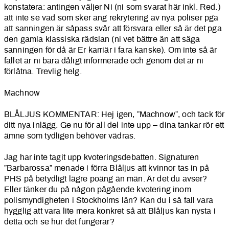
konstatera: antingen väljer Ni (ni som svarat här inkl. Red.)
att inte se vad som sker ang rekrytering av nya poliser pga
att sanningen är såpass svår att försvara eller så är det pga
den gamla klassiska rädslan (ni vet bättre än att säga
sanningen för då är Er karriär i fara kanske). Om inte så är
fallet är ni bara dåligt informerade och genom det är ni
förlåtna. Trevlig helg.
Machnow
BLÅLJUS KOMMENTAR: Hej igen, ”Machnow”, och tack för
ditt nya inlägg. Ge nu för all del inte upp – dina tankar rör ett
ämne som tydligen behöver vädras.
Jag har inte tagit upp kvoteringsdebatten. Signaturen
”Barbarossa” menade i förra Blåljus att kvinnor tas in på
PHS på betydligt lägre poäng än män. Är det du avser?
Eller tänker du på någon pågående kvotering inom
polismyndigheten i Stockholms län? Kan du i så fall vara
hygglig att vara lite mera konkret så att Blåljus kan nysta i
detta och se hur det fungerar?