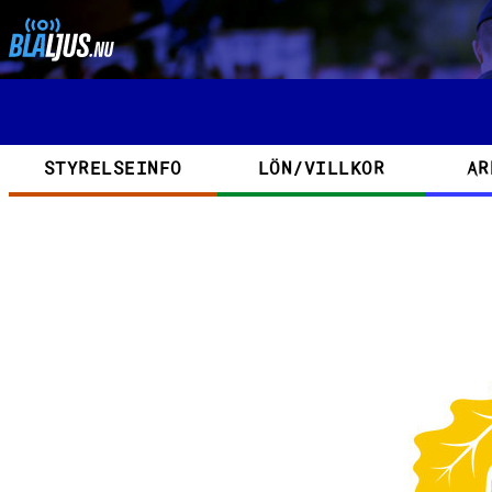
Hoppa till huvudinnehåll
Kategorier
STYRELSEINFO
LÖN/VILLKOR
AR