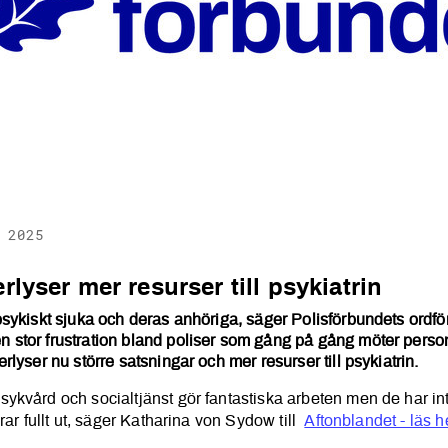
 2025
 kräver mer resurser till psyk
erlyser mer resurser till psykiatrin
sykiskt sjuka och deras anhöriga, säger Polisförbundets ordf
stor frustration bland poliser som gång på gång möter person
rlyser nu större satsningar och mer resurser till psykiatrin.
ykvård och socialtjänst gör fantastiska arbeten men de har inte
erar fullt ut, säger Katharina von Sydow till
Aftonblandet - läs h