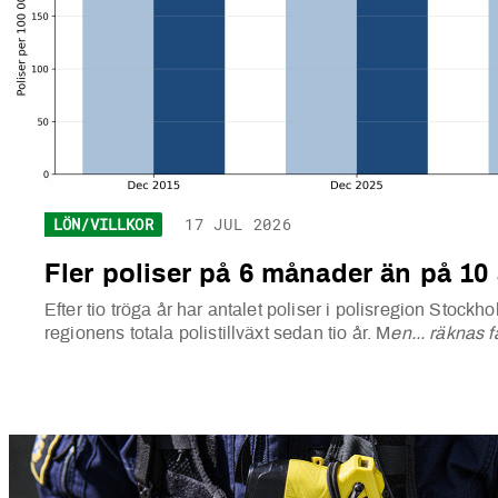
LÖN/VILLKOR
17 JUL 2026
Fler poliser på 6 månader än på 10 
Efter tio tröga år har antalet poliser i polisregion Stockh
regionens totala polistillväxt sedan tio år. M
en... räknas 