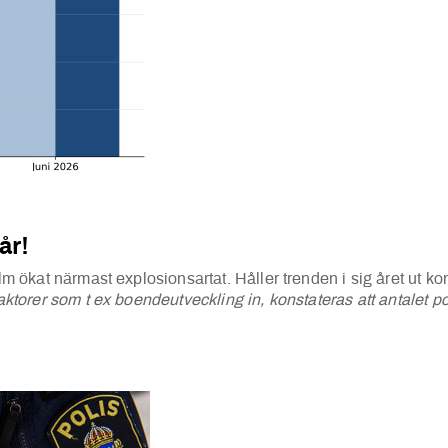
år!
olm ökat närmast explosionsartat. Håller trenden i sig året ut ko
faktorer som t ex boendeutveckling in, konstateras att antalet p