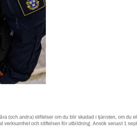
åra (och andra) stiftelser om du blir skadad i tjänsten, om du ell
cial verksamhet och stiftelsen för utbildning. Ansök senast 1 se