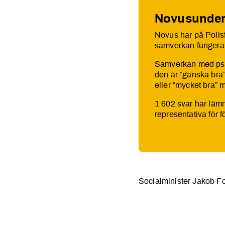
Novusunder
Novus har på Polis
samverkan fungerar 
Samverkan med psyki
den är ”ganska bra”
eller ”mycket bra” 
1 602 svar har läm
representativa för
Socialminister Jakob Fo