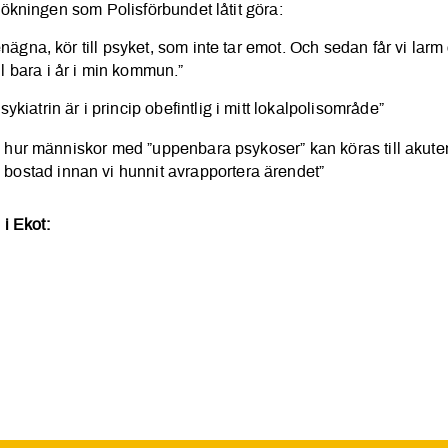
ökningen som Polisförbundet låtit göra:
nägna, kör till psyket, som inte tar emot. Och sedan får vi larm
ll bara i år i min kommun.”
iatrin är i princip obefintlig i mitt lokalpolisområde”
av hur människor med ”uppenbara psykoser” kan köras till akuten
 bostad innan vi hunnit avrapportera ärendet”
i Ekot: