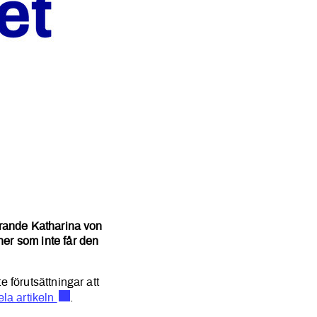
iatrin
örande Katharina von
er som inte får den
 förutsättningar att
ela artikeln
.