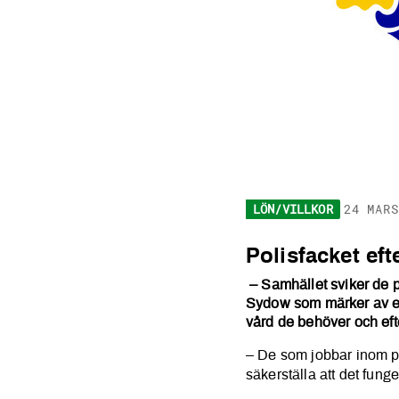
LÖN/VILLKOR
24 MARS
Polisfacket
Polisfacket eft
– Samhället sviker de p
Sydow som märker av en 
vård de behöver och efte
– De som jobbar inom ps
säkerställa att det fung