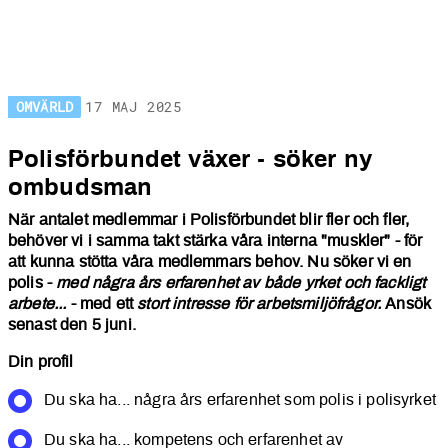
OMVÄRLD
17 MAJ 2025
Polisförbundet växer - sök
Polisförbundet växer - söker ny
ombudsman
När antalet medlemmar i Polisförbundet blir fler och fler,
behöver vi i samma takt stärka våra interna "muskler" - för
att kunna stötta våra medlemmars behov. Nu söker vi en
polis -
med några års erfarenhet av både yrket och fackligt
arbete...
- med ett
stort intresse för arbetsmiljöfrågor.
Ansök
senast den 5 juni.
Din profil
Du ska ha... några års erfarenhet som polis i polisyrket
Du ska ha... kompetens och erfarenhet av