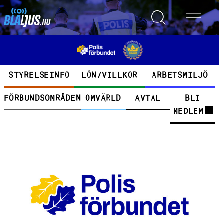
Hoppa till huvudinnehåll
Toggle search
Toggle 
Kategorier
STYRELSEINFO
LÖN/VILLKOR
ARBETSMILJÖ
FÖRBUNDSOMRÅDEN
OMVÄRLD
AVTAL
BLI
MEDLEM