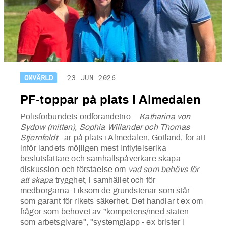
OMVÄRLD
23 JUN 2026
PF-toppar på plats i Almedalen
Polisförbundets ordförandetrio –
Katharina von
Sydow (mitten), Sophia Willander och Thomas
Stjernfeldt
- är på plats i Almedalen, Gotland, för att
inför landets möjligen mest inflytelserika
beslutsfattare och samhällspåverkare skapa
diskussion och förståelse om
vad som behövs för
att skapa
trygghet, i samhället och för
medborgarna. Liksom de grundstenar som står
som garant för rikets säkerhet. Det handlar t ex om
frågor som behovet av "kompetens/med staten
som arbetsgivare", "systemglapp - ex brister i