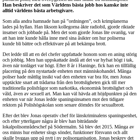
Han beskriver det som Världens bästa jobb hos kanske inte
alltid världens bästa arbetsgivare.
Som alla andra hamnade han på ”ordningen”, och krimplanerna
lades på hyllan. Han liksom kollegorna åkte radiobil, gjorde riktade
insatser och jobbade på. Men det som gjorde Jonas lite ovanlig, var
att han inte kunde hålla inne med sina åsikter om hur poliserna
kunde bli bättre och effektivare på att bekämpa brott.
Det ledde till att en del chefer uppfattade honom som en aning störig
och jobbig. Men han uppskattade ändå att det var hyfsat högt i tak,
även när tonläget var högt. Efter 8 år i Haninge, fick han en tillfällig
placering på den nystartade enheten mot människohandel. Många
poliser hade måttlig insikt vad den enheten var bra för, men Jonas
upptäckte snart att trådarna från den brottsligheten gick till mer
traditionella polisfrågor som narkotika, ekonomisk brottslighet och
våld, även av sexuell art. Man kan väl hävda att höjdpunkten på den
enheten var när Jonas ledde spaningsinsatsen mot den tidigare
rektorn på Polishögskolan som senare dömdes för sexualbrott.
Efter det blev Jonas operativ chef för länskriminalens spaningsenhet,
och efter ytterligare några år blev han biträdande
lokalpolisområdeschef på Södermalm. Så blev det 2015. Många av
oss minns hur enheter slogs sönder, funktioner försvann och allt
skulle byggas upp på nytt i ny polisorganisation. Jonas beskrev det