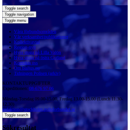
Toggle search
Toggle navigation
Toggle menu
Våra förbundsområden
Vår verksamhet/publikationer
Kollektivavtal
Region-nytt
Hyra stuga på Lilla Valön
Hyra stuga på östra Gotland
Kontakta oss
Om blaljus.nu
Tidningen Polisen (arkiv)
KONTAKTUPPGIFTER
Expeditionen:
08-676 97 06
Måndag-Torsdag 09.00-15.00, Fredag 13.00-15.00 (Lunch 11.30-
12.30)
redaktion@stockholm
.polisforbundet.se
Toggle search
Sökresultat