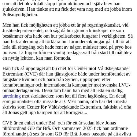
som att det blev totalt stopp i produktionen och själv blev han
sjukskriven. Han tänkte att nu fick det vara nog med att jobba inom
Polismyndigheten.
Men han fick möjligheten att jobba ett år på regeringskansliet, vid
Justitiedepartementet, och såg då hur grunda kunskaper de som
bestämmer ofta hade om hur polisarbetet fungerar i verkligheten. Så
han fick anledning att förklara hur förundersökningar går till för att
leda till rättegång och hade rent av någon minister med på pryo hos
polisen. 12 fuppar från en vanlig fredagskväll från start till mål blev
en nyttig lektion, kan man förmoda.
Han fick så uppdraget att bli chef för Center
mot
Våldsbejakande
Extremism (CVE) där han tjänstgjorde både under hemförandet av
fängslade kvinnor och barn från Syrien, upploppen efter
koranbränningar och internationella kampanjer mot svenska LVU-
omhändertaganden. Dessutom hann han med att leda en statlig
utredning
mot skolattacker, som lett till flera lagförslag. En detalj
som journalister ofta missade är CVEs namn, ofta har det i media
skrivits som Center
för
Våldsbejakande Extremism, faktiskt så ofta
att Jonas gett upp kampen för att korrigera...
CVE är en enhet under Brå, och för ett år sedan blev Jonas
tillförordnad GD för Brå. Och sommaren 2025 fick han ordinarie
förordnande på sex år som GD för Brå. Jonas passade på att avliva