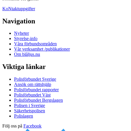
KoNtaktuppgifter
Navigation
Nyheter
Styrelse-info
Våra förbundsområden
Vår verksamhet /publikationer
Om blåljus.nu
Viktiga länkar
Polisförbundet Sverige
Ansök om rättshjälp
Polisförbundet rapporter
Polisförbundet Väst
Polisförbundet Bergslagen
Polisen i Sverige
Säkerhetspolisen
Polislagen
Följ oss på
Facebook