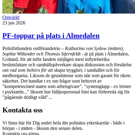
Omvärld
23 jun 2026
PF-toppar på plats i Almedalen
Polisförbundets ordförandetrio –
Katharina von Sydow (mitten),
Sophia Willander och Thomas Stjernfeldt
- är på plats i Almedalen,
Gotland, för att inför landets möjligen mest inflytelserika
beslutsfattare och samhällspåverkare skapa diskussion och förståelse
om
vad som behövs för att skapa
trygghet, i samhället och för
medborgarna. Liksom de grundstenar som står som garant för rikets
säkerhet. Det handlar t ex om frågor som behovet av
"kompetens/med staten som arbetsgivare", "systemglapp - ex brister
i psykiatrin..." liksom hur blåljuspersonal bäst kan förbereda sig för
"pågående dödligt våld"...
Kontakta oss
Vi finns här för Dig under hela din polisiära yrkeskarriär - både i
början - i mitten - liksom den senare delen.
Kontakta oss gärna.