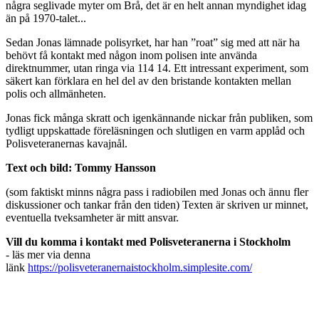
några seglivade myter om Brå, det är en helt annan myndighet idag
än på 1970-talet...
Sedan Jonas lämnade polisyrket, har han ”roat” sig med att när ha
behövt få kontakt med någon inom polisen inte använda
direktnummer, utan ringa via 114 14. Ett intressant experiment, som
säkert kan förklara en hel del av den bristande kontakten mellan
polis och allmänheten.
Jonas fick många skratt och igenkännande nickar från publiken, som
tydligt uppskattade föreläsningen och slutligen en varm applåd och
Polisveteranernas kavajnål.
Text och bild: Tommy Hansson
(som faktiskt minns några pass i radiobilen med Jonas och ännu fler
diskussioner och tankar från den tiden) Texten är skriven ur minnet,
eventuella tveksamheter är mitt ansvar.
Vill du komma i kontakt med Polisveteranerna i Stockholm
- läs mer via denna
länk
https://polisveteranernaistockholm.simplesite.com/