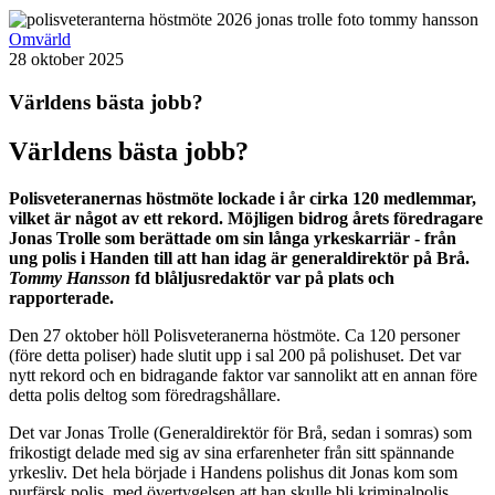
Omvärld
28 oktober 2025
Världens bästa jobb?
Världens bästa jobb?
Polisveteranernas höstmöte lockade i år cirka 120 medlemmar,
vilket är något av ett rekord. Möjligen bidrog årets föredragare
Jonas Trolle som berättade om sin långa yrkeskarriär - från
ung polis i Handen till att han idag är generaldirektör på Brå.
Tommy Hansson
fd blåljusredaktör var på plats och
rapporterade.
Den 27 oktober höll Polisveteranerna höstmöte. Ca 120 personer
(före detta poliser) hade slutit upp i sal 200 på polishuset. Det var
nytt rekord och en bidragande faktor var sannolikt att en annan före
detta polis deltog som föredragshållare.
Det var Jonas Trolle (Generaldirektör för Brå, sedan i somras) som
frikostigt delade med sig av sina erfarenheter från sitt spännande
yrkesliv. Det hela började i Handens polishus dit Jonas kom som
purfärsk polis, med övertygelsen att han skulle bli kriminalpolis.