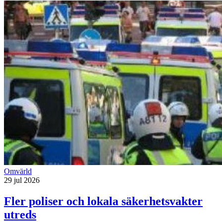
Omvärld
29 jul 2026
Fler poliser och lokala säkerhetsvakter
utreds